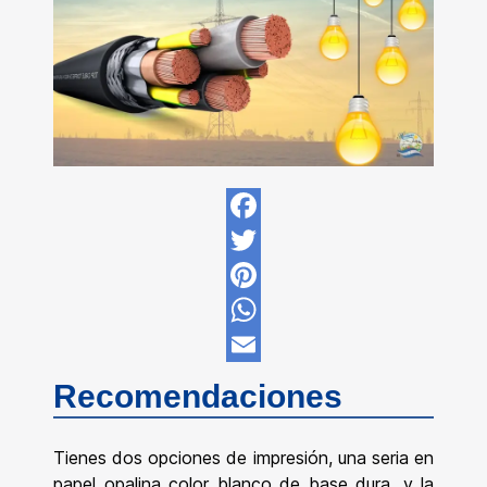
Facebook
Twitter
Pinterest
WhatsApp
Email
Recomendaciones
Tienes dos opciones de impresión, una seria en
papel opalina color blanco de base dura, y la