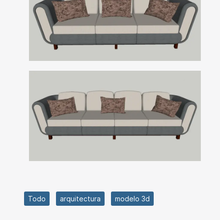
Todo
arquitectura
modelo 3d