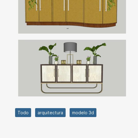
Todo
arquitectura
modelo 3d