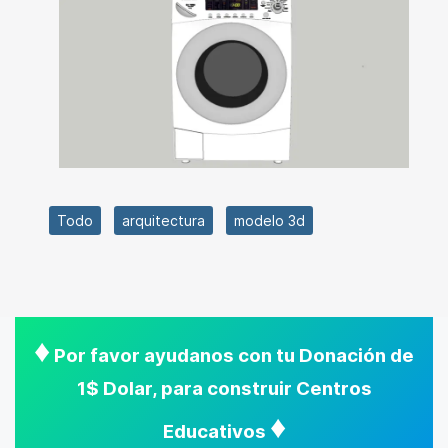
Todo
arquitectura
modelo 3d
♦
Por favor ayudanos con tu Donación de
1$ Dolar, para construir Centros
♦
Educativos