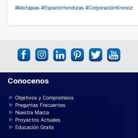
#kilotapias
#EspacioHonduras
#CorporaciónKronoz
Conocenos
Objetivos y Compromisos
Preguntas Frecuentes
Nuestra Marca
Proyectos Actuales
Educación Gratis