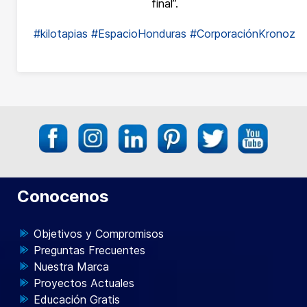
final”.
#kilotapias
#EspacioHonduras
#CorporaciónKronoz
Conocenos
Objetivos y Compromisos
Preguntas Frecuentes
Nuestra Marca
Proyectos Actuales
Educación Gratis