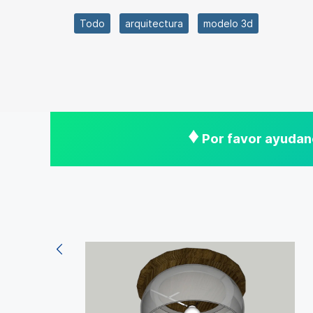
Todo
arquitectura
modelo 3d
♦
Por favor ayudano