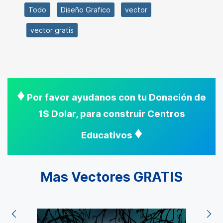
Todo
Diseño Grafico
vector
vector gratis
♦
Por favor ayudanos con tu Donación de
1$ Dolar, para construir Centros
♦
Educativos
Mas Vectores GRATIS