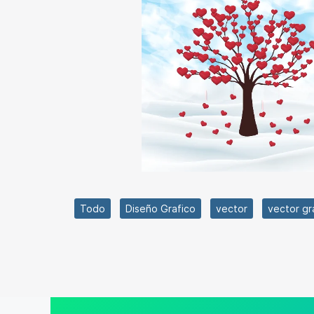
Todo
Diseño Grafico
vector
vector gr