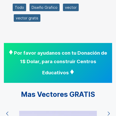
Todo
Diseño Grafico
vector
vector gratis
♦
Por favor ayudanos con tu Donación de
1$ Dolar, para construir Centros
♦
Educativos
Mas Vectores GRATIS