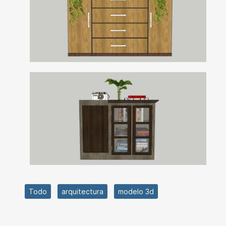
Todo
arquitectura
modelo 3d