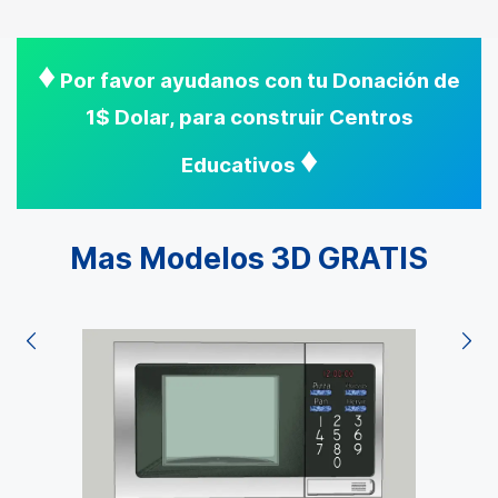
♦
Por favor ayudanos con tu Donación de
1$ Dolar, para construir Centros
♦
Educativos
Mas Modelos 3D GRATIS