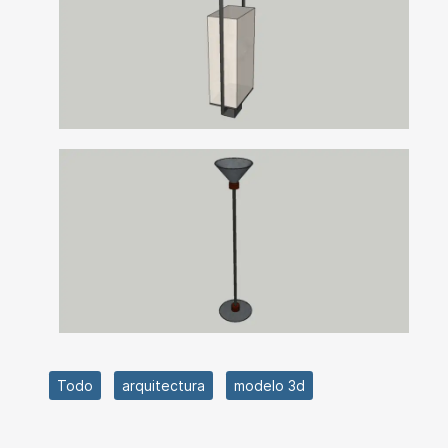
Todo
arquitectura
modelo 3d