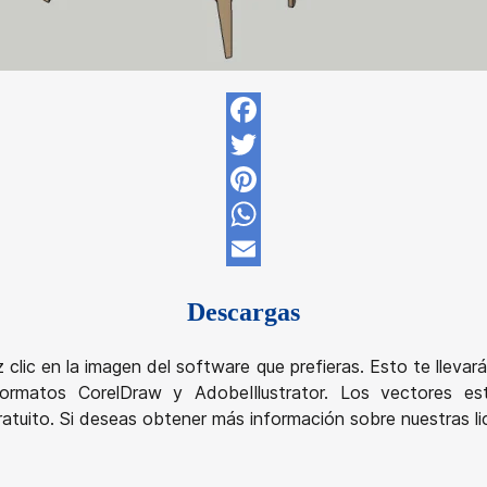
Facebook
Twitter
Pinterest
WhatsApp
Email
Descargas
z clic en la imagen del software que prefieras. Esto te llev
rmatos CorelDraw y AdobeIllustrator. Los vectores está
atuito. Si deseas obtener más información sobre nuestras lic