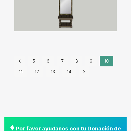
5
6
7
8
9
10
11
12
13
14
♦
Por favor ayudanos con tu Donación de