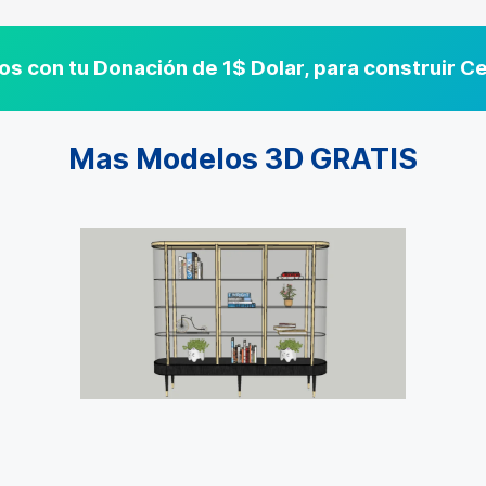
s con tu Donación de 1$ Dolar, para construir 
Mas Modelos 3D GRATIS