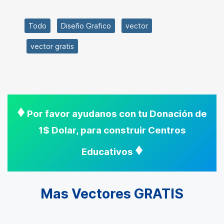
Todo
Diseño Grafico
vector
vector gratis
♦
Por favor ayudanos con tu Donación de
1$ Dolar, para construir Centros
♦
Educativos
Mas Vectores GRATIS