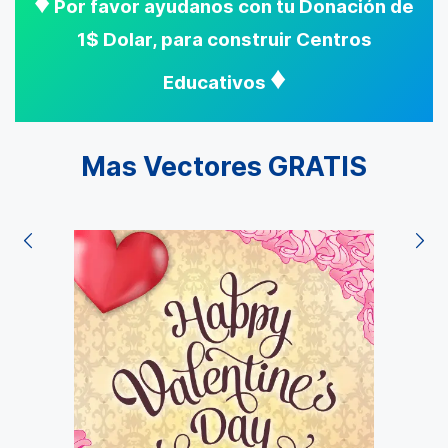
♦
Por favor ayudanos con tu Donación de
1$ Dolar, para construir Centros
♦
Educativos
Mas Vectores GRATIS