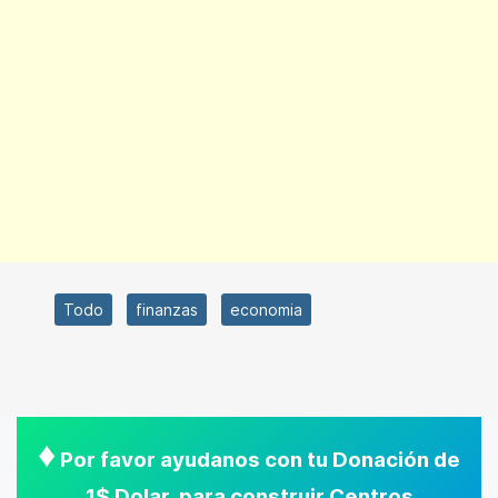
Todo
finanzas
economia
♦
Por favor ayudanos con tu Donación de
1$ Dolar, para construir Centros