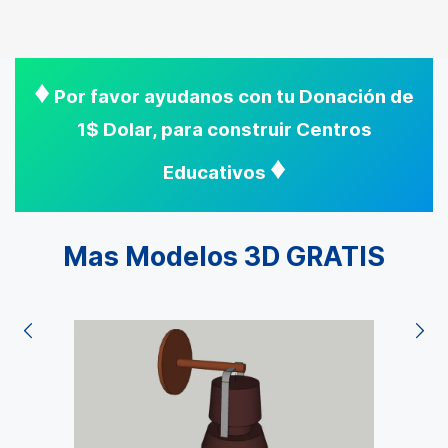
♦
Por favor ayudanos con tu Donación de
1$ Dolar, para construir Centros
♦
Educativos
Mas Modelos 3D GRATIS