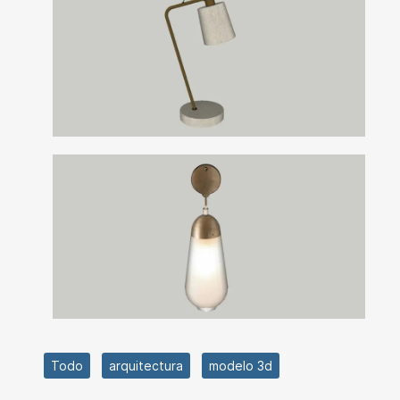
Todo
arquitectura
modelo 3d