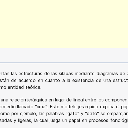
ntan las estructuras de las sílabas mediante diagramas de ár
stán de acuerdo en cuanto a la existencia de una estructu
omo entidad teórica.
a relación jerárquica en lugar de lineal entre los component
termedio llamado "rima". Este modelo jerárquico explica el 
como por ejemplo, las palabras "gato" y "dato" se empareja
esadas y ligeras, la cual juega un papel en procesos fonol