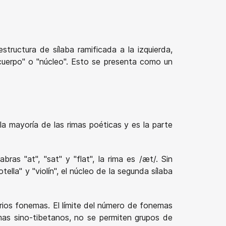
tructura de sílaba ramificada a la izquierda,
"cuerpo" o "núcleo". Esto se presenta como un
la mayoría de las rimas poéticas y es la parte
ras "at", "sat" y "flat", la rima es /æt/. Sin
lla" y "violín", el núcleo de la segunda sílaba
rios fonemas. El límite del número de fonemas
omas sino-tibetanos, no se permiten grupos de