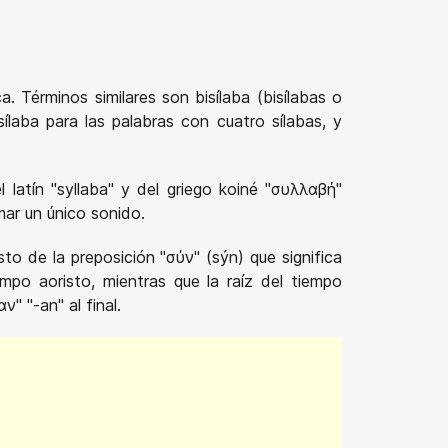
 Términos similares son bisílaba (bisílabas o
asílaba para las palabras con cuatro sílabas, y
l latín "syllaba" y del griego koiné "συλλαβή"
rmar un único sonido.
o de la preposición "σύν" (sýn) que significa
empo aoristo, mientras que la raíz del tiempo
" "-an" al final.