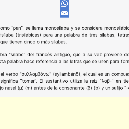
Pinterest
WhatsApp
Email
omo "pan", se llama monosílaba y se considera monosilábica.
isílaba (trisilábicas) para una palabra de tres sílabas, tetr
s que tienen cinco o más sílabas.
abra "sillabe" del francés antiguo, que a su vez proviene de
Esta palabra hace referencia a las letras que se unen para fo
el verbo "συλλαμβάνω" (syllambánō), el cual es un compuest
gnifica "tomar". El sustantivo utiliza la raíz "λαβ-" en ti
o nasal ⟨μ⟩ ⟨m⟩ antes de la consonante ⟨β⟩ ⟨b⟩ y un sufijo "-αν