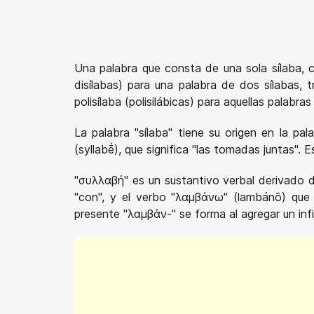
Una palabra que consta de una sola sílaba, c
disílabas) para una palabra de dos sílabas, tr
polisílaba (polisilábicas) para aquellas palabra
La palabra "sílaba" tiene su origen en la pal
(syllabḗ), que significa "las tomadas juntas". 
"συλλαβή" es un sustantivo verbal derivado d
"con", y el verbo "λαμβάνω" (lambánō) que si
presente "λαμβάν-" se forma al agregar un infij