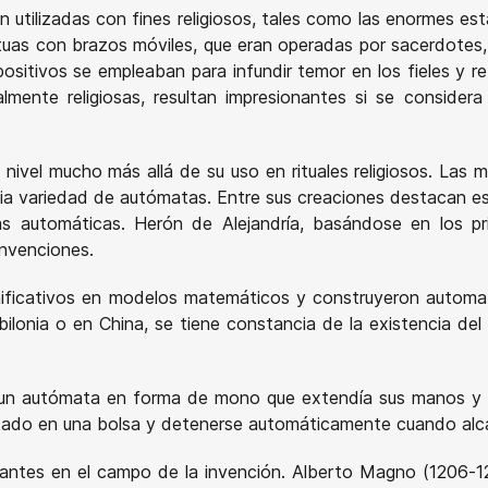
n utilizadas con fines religiosos, tales como las enormes e
tuas con brazos móviles, que eran operadas por sacerdotes,
positivos se empleaban para infundir temor en los fieles y re
lmente religiosas, resultan impresionantes si se consider
n nivel mucho más allá de su uso en rituales religiosos. Las
amplia variedad de autómatas. Entre sus creaciones destacan 
as automáticas. Herón de Alejandría, basándose en los pri
invenciones.
gnificativos en modelos matemáticos y construyeron automa
lonia o en China, se tiene constancia de la existencia de
ó un autómata en forma de mono que extendía sus manos y 
lectado en una bolsa y detenerse automáticamente cuando al
antes en el campo de la invención. Alberto Magno (1206-12