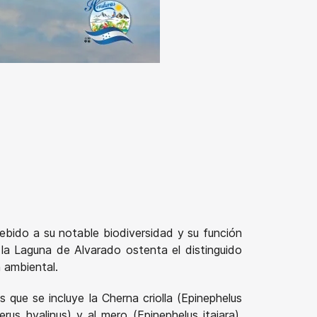
ebido a su notable biodiversidad y su función
 la Laguna de Alvarado ostenta el distinguido
 ambiental.
 que se incluye la Cherna criolla (Epinephelus
us hyalinus) y al mero (Epinephelus itajara),