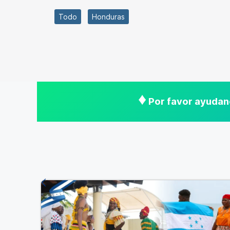
Todo
Honduras
♦
Por favor ayudano