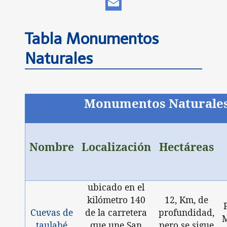
WhatsApp
Email
Tabla Monumentos
Naturales
Monumentos Naturale
Nombre
Localización
Hectáreas
ubicado en el
kilómetro 140
12, Km, de
Cuevas de
de la carretera
profundidad,
M
taulabé
que une San
pero se sigue