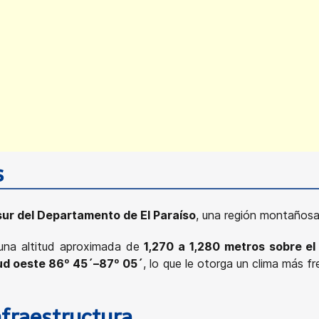
s
sur del Departamento de El Paraíso
, una región montañosa
una altitud aproximada de
1,270 a 1,280 metros sobre el 
itud oeste 86º 45´–87º 05´
, lo que le otorga un clima más 
nfraestructura