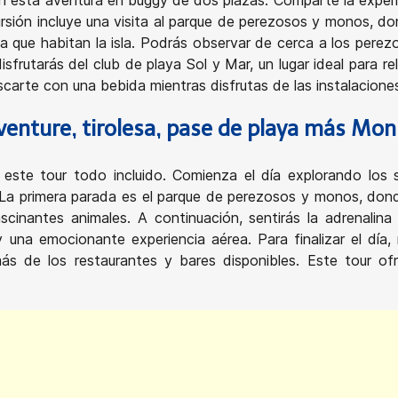
n esta aventura en buggy de dos plazas. Comparte la exper
cursión incluye una visita al parque de perezosos y monos, do
na que habitan la isla. Podrás observar de cerca a los pere
isfrutarás del club de playa Sol y Mar, un lugar ideal para re
scarte con una bebida mientras disfrutas de las instalacione
venture, tirolesa, pase de playa más Mon
ste tour todo incluido. Comienza el día explorando los 
a. La primera parada es el parque de perezosos y monos, don
scinantes animales. A continuación, sentirás la adrenalina
una emocionante experiencia aérea. Para finalizar el día,
más de los restaurantes y bares disponibles. Este tour o