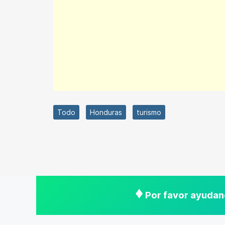
Todo
Honduras
turismo
♦
Por favor ayudano