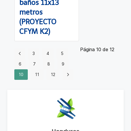
baños 11x13
metros
(PROYECTO
CFYM K2)
Página 10 de 12
3
4
5
6
7
8
9
10
11
12