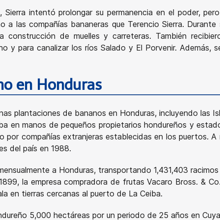
Email
, Sierra intentó prolongar su permanencia en el poder, pero
no a las compañías bananeras que Terencio Sierra. Durante 
a construcción de muelles y carreteras. También recibier
ano y para canalizar los ríos Salado y El Porvenir. Además, 
no en Honduras
as plantaciones de bananos en Honduras, incluyendo las Islas
ba en manos de pequeños propietarios hondureños y estadou
o por compañías extranjeras establecidas en los puertos. A 
es del país en 1988.
mensualmente a Honduras, transportando 1,431,403 racimos 
899, la empresa compradora de frutas Vacaro Bross. & Co.,
ala en tierras cercanas al puerto de La Ceiba.
ondureño 5,000 hectáreas por un periodo de 25 años en Cuya