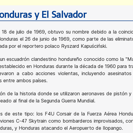
onduras y El Salvador
al 18 de julio de 1969, obtuvo su nombre debido a la coinc
Honduras el 26 de junio de 1969, como parte de las eliminat
ada por el reportero polaco Ryszard Kapuściński.
ó un escuadrón clandestino hondureño conocido como la "Ma
stablecido en Honduras durante la década de 1960 para tr
llevaron a cabo acciones violentas, incluyendo asesinat
s entre ambos países.
ción de la historia donde se utilizaron aeronaves de pistón
eado al final de la Segunda Guerra Mundial.
s de este tipo: los F4U Corsair de la Fuerza Aérea Hond
n aviones C-47 Skytrain como bombarderos improvisados, c
nduras, y Honduras atacando el Aeropuerto de Ilopango.