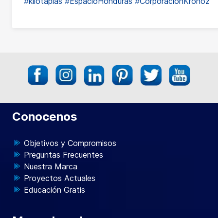
#kilotapias
#EspacioHonduras
#CorporaciónKronoz
Conocenos
Objetivos y Compromisos
Preguntas Frecuentes
Nuestra Marca
Proyectos Actuales
Educación Gratis