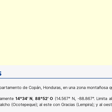
s
epartamento de Copán, Honduras, en una zona montañosa que
adamente
14°34′ N
,
88°52′ O
(14.567° N, -88.867°. Limita a
ualcho (Ocotepeque); al este con Gracias (Lempira); y al oe