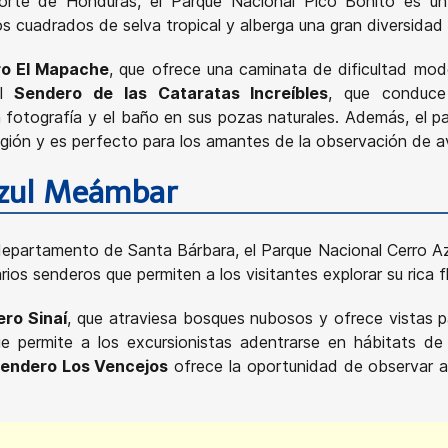
rte de Honduras, el Parque Nacional Pico Bonito es un d
 cuadrados de selva tropical y alberga una gran diversidad 
o El Mapache
, que ofrece una caminata de dificultad mo
el
Sendero de las Cataratas Increíbles
, que conduce
 fotografía y el baño en sus pozas naturales. Además, el 
egión y es perfecto para los amantes de la observación de a
Azul Meámbar
l departamento de Santa Bárbara, el Parque Nacional Cerro 
os senderos que permiten a los visitantes explorar su rica f
ro Sinaí
, que atraviesa bosques nubosos y ofrece vistas 
ue permite a los excursionistas adentrarse en hábitats de 
endero Los Vencejos
ofrece la oportunidad de observar a