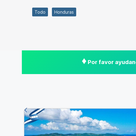
Todo
Honduras
♦
Por favor ayudano