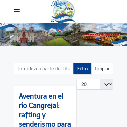
Introduzca parte del título
Filtro
Limpiar
Cantidad
Aventura en el
río Cangrejal:
rafting y
senderismo para