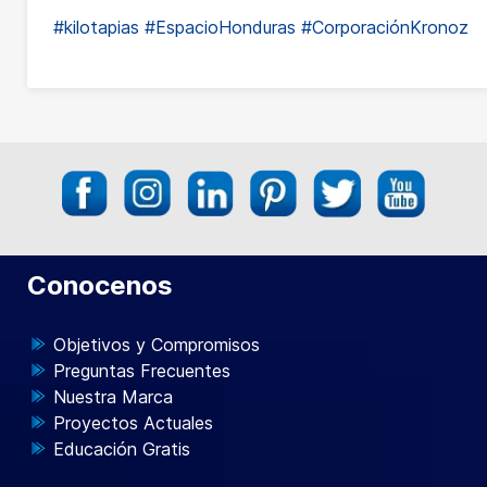
#kilotapias
#EspacioHonduras
#CorporaciónKronoz
Conocenos
Objetivos y Compromisos
Preguntas Frecuentes
Nuestra Marca
Proyectos Actuales
Educación Gratis